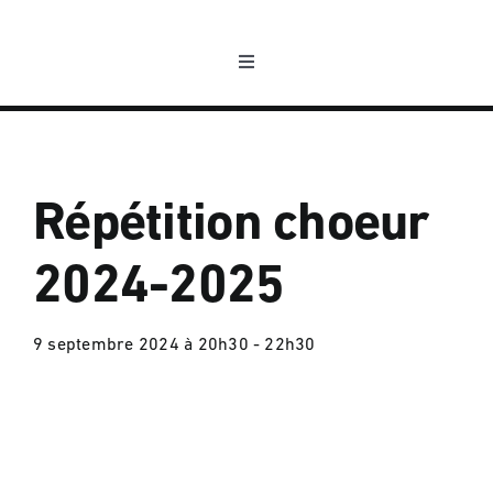
Passer
au
Toggle
contenu
Navigation
L’association
Les nouvelles
Répétition choeur
La programmation
2024-2025
Nous contacter
9 septembre 2024 à 20h30
-
22h30
Compte